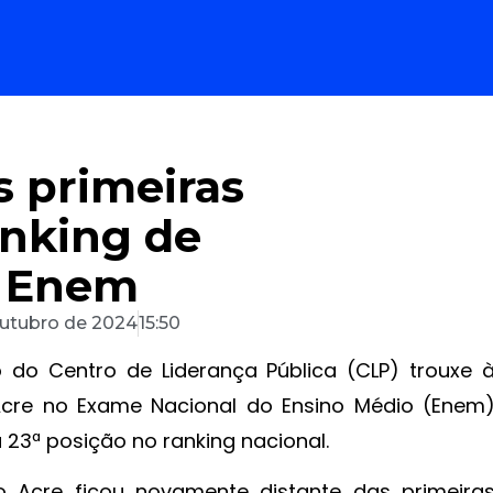
s primeiras
anking de
 Enem
outubro de 2024
15:50
do Centro de Liderança Pública (CLP) trouxe 
re no Exame Nacional do Ensino Médio (Enem
 23ª posição no ranking nacional.
Acre ficou novamente distante das primeira