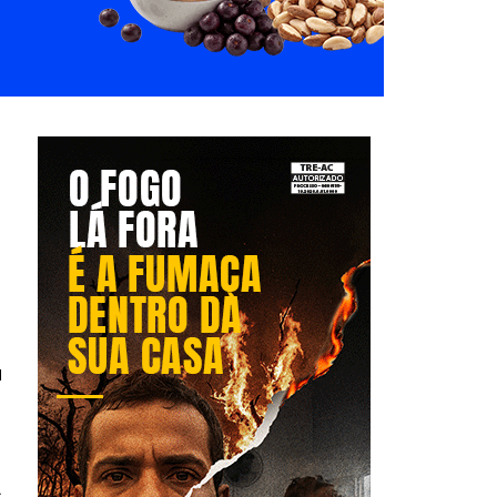
à
)
s