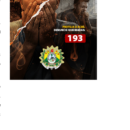
,
a
s
o
o
,
e
s