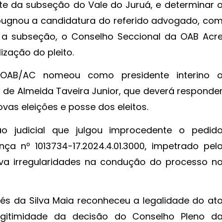
nte da subseção do Vale do Juruá, e determinar 
ugnou a candidatura do referido advogado, co
a a subseção, o Conselho Seccional da OAB Acr
zação do pleito.
 OAB/AC nomeou como presidente interino 
z de Almeida Taveira Junior, que deverá responde
as eleições e posse dos eleitos.
 judicial que julgou improcedente o pedid
a nº 1013734-17.2024.4.01.3000, impetrado pel
va irregularidades na condução do processo n
és da Silva Maia reconheceu a legalidade do at
egitimidade da decisão do Conselho Pleno d