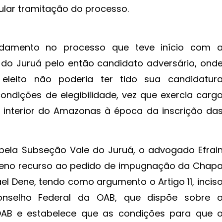
ular tramitação do processo.
damento no processo que teve início com 
do Juruá pelo então candidato adversário, ond
eleito não poderia ter tido sua candidatur
ndições de elegibilidade, vez que exercia carg
interior do Amazonas à época da inscrição da
pela Subseção Vale do Juruá, o advogado Efrai
Pleno recurso ao pedido de impugnação da Chap
l Dene, tendo como argumento o Artigo 11, incis
onselho Federal da OAB, que dispõe sobre 
 OAB e estabelece que as condições para que 