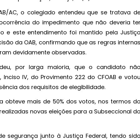
AB/AC, o colegiado entendeu que se tratava d
 ocorrência do impedimento que não deveria te
to e este entendimento foi mantido pela Justiç
ecisão da OAB, confirmando que as regras interna
 foram devidamente observadas.
deu, por larga maioria, que o candidato nã
11, Inciso IV, do Provimento 222 do CFOAB e voto
ncia dos requisitos de elegibilidade.
a obteve mais de 50% dos votos, nos termos d
ealizadas novas eleições para a Subseccional d
 segurança junto à Justiça Federal, tendo sid