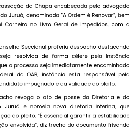
a cassação da Chapa encabeçada pelo advogad
 do Juruá, denominada “A Ordem é Renovar”, be
 Carneiro no Livro Geral de Impedidos, com 
Conselho Seccional proferiu despacho destacand
seja resolvida de forma célere pela instânci
ue o processo seja imediatamente encaminhad
eral da OAB, instância esta responsável pel
 candidato impugnado e da validade do pleito.
acho revoga o ato de posse da Diretoria e d
Juruá e nomeia nova diretoria interina, qu
ão do pleito. “É essencial garantir a estabilidad
eção envolvida”, diz trecho do documento frisand