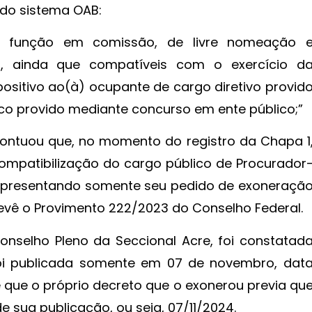
 do sistema OAB:
a função em comissão, de livre nomeação 
s, ainda que compatíveis com o exercício d
positivo ao(à) ocupante de cargo diretivo provid
ico provido mediante concurso em ente público;”
pontuou que, no momento do registro da Chapa 1
mpatibilização do cargo público de Procurador
 apresentando somente seu pedido de exoneraçã
evê o Provimento 222/2023 do Conselho Federal.
onselho Pleno da Seccional Acre, foi constatad
oi publicada somente em 07 de novembro, dat
e que o próprio decreto que o exonerou previa qu
de sua publicação, ou seja, 07/11/2024.