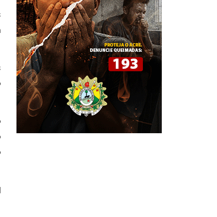
s
m
s
o
o
o
o
l