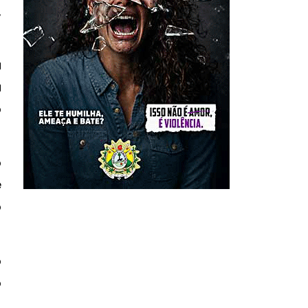
,
a
a
o
o
e
o
o
o