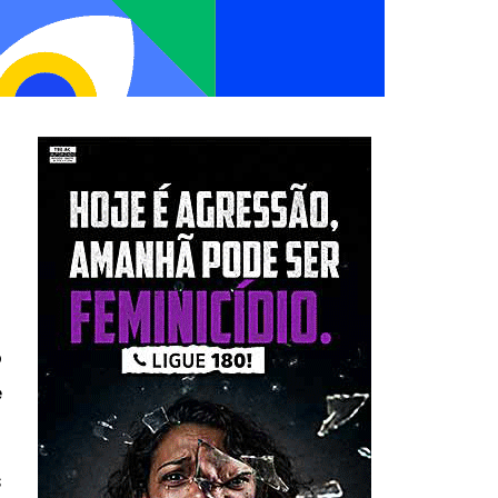
o
e
s