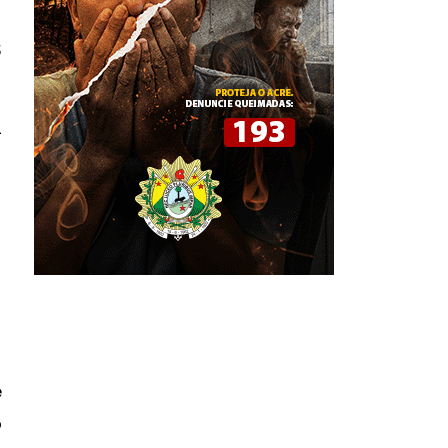
$
2
e
o