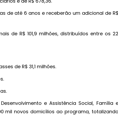
iários é de R$ 678,36.
nças de até 6 anos e receberão um adicional de R
is de R$ 101,9 milhões, distribuídos entre os 2
asses de R$ 31,1 milhões.
s.
as.
Desenvolvimento e Assistência Social, Família 
 mil novos domicílios ao programa, totalizand