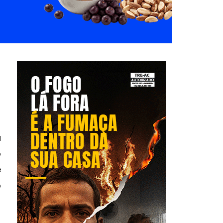
a
o
e
o