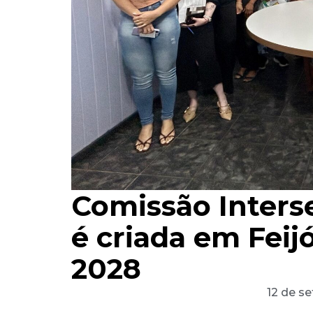
Comissão Interse
é criada em Feijó
2028
12 de s