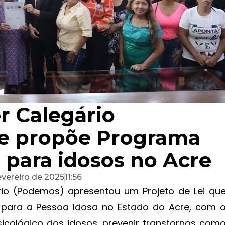
 Calegário
ue propõe Programa
 para idosos no Acre
evereiro de 2025
11:56
io (Podemos) apresentou um Projeto de Lei qu
l para a Pessoa Idosa no Estado do Acre, com 
icológico dos idosos, prevenir transtornos com