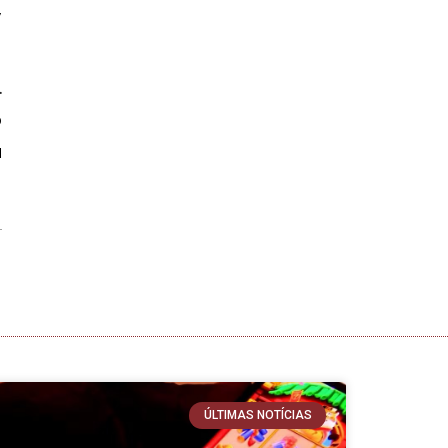
,
.
o
u
ÚLTIMAS NOTÍCIAS