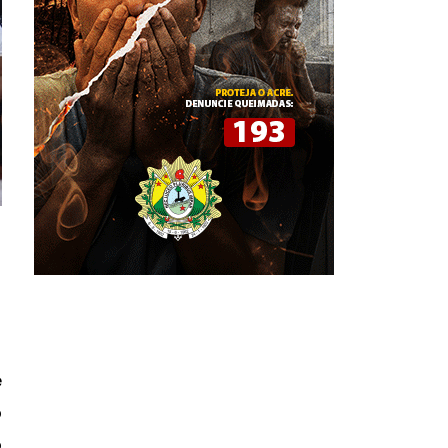
e
o
o