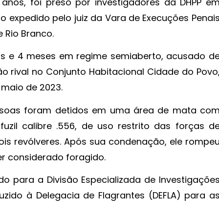
 anos, foi preso por investigadores da DHPP e
expedido pelo juiz da Vara de Execuções Penai
e Rio Branco.
os e 4 meses em regime semiaberto, acusado d
 rival no Conjunto Habitacional Cidade do Povo
m maio de 2023.
pessoas foram detidos em uma área de mata co
zil calibre .556, de uso restrito das forças d
ois revólveres. Após sua condenação, ele rompe
er considerado foragido.
do para a Divisão Especializada de Investigaçõe
uzido à Delegacia de Flagrantes (DEFLA) para a