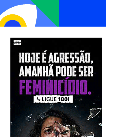
o
o
s