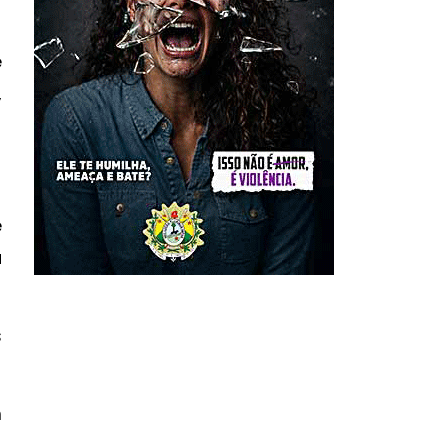
e
,
e
a
s
m