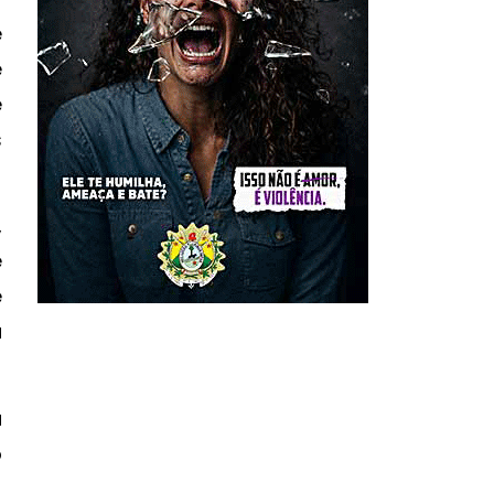
e
e
e
s
,
e
e
u
a
o