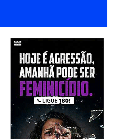
o
a
o