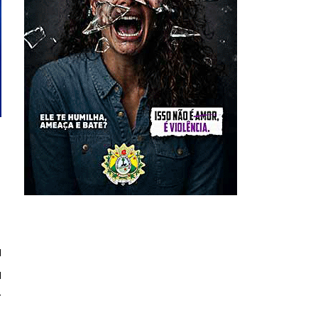
a
a
r