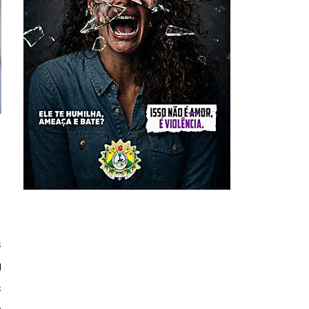
s
a
s