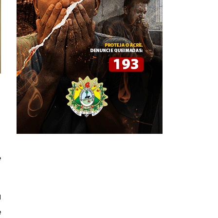
e
a
e