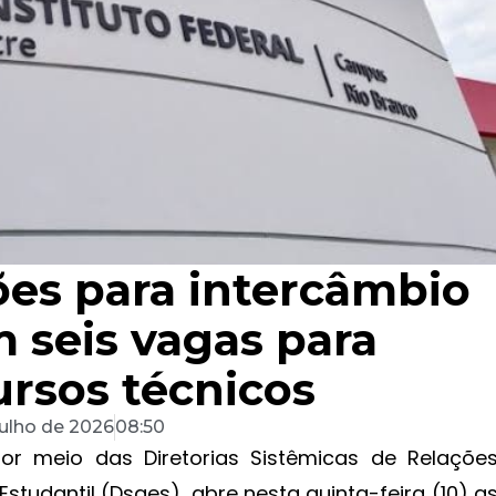
ções para intercâmbio
 seis vagas para
ursos técnicos
julho de 2026
08:50
 por meio das Diretorias Sistêmicas de Relaçõe
Estudantil (Dsaes), abre nesta quinta-feira (10) a