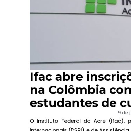
Ifac abre inscri
na Colômbia com
estudantes de c
9 de 
O Instituto Federal do Acre (Ifac),
Internacionais (DSRI) e de Assistência 