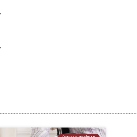
e
s
e
s