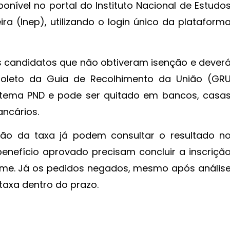
onível no portal do Instituto Nacional de Estudo
ira (Inep), utilizando o login único da plataform
os candidatos que não obtiveram isenção e dever
 boleto da Guia de Recolhimento da União (GR
stema PND e pode ser quitado em bancos, casa
ancários.
ção da taxa já podem consultar o resultado n
enefício aprovado precisam concluir a inscriçã
ame. Já os pedidos negados, mesmo após anális
axa dentro do prazo.