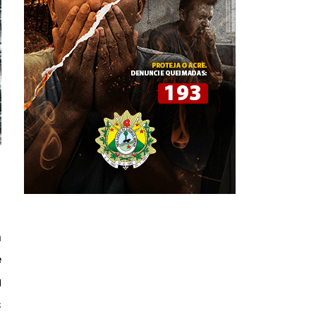
m
e
a
s