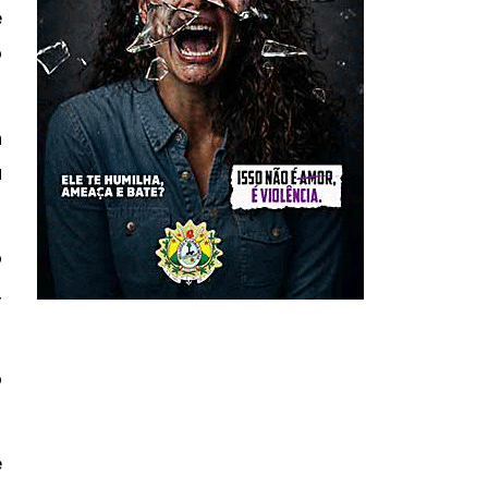
e
o
n
a
o
,
o
e