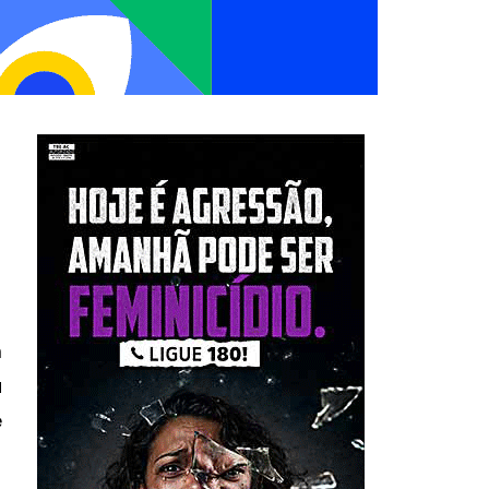
m
à
e