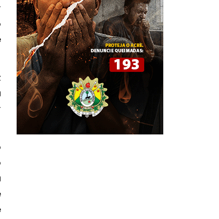
r
o
e
z
a
r
o
o
a
e
e