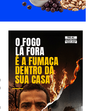
a
a
a