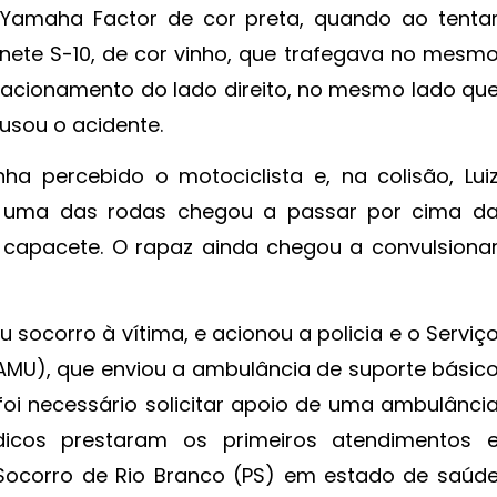
Yamaha Factor de cor preta, quando ao tenta
nete S-10, de cor vinho, que trafegava no mesm
stacionamento do lado direito, no mesmo lado qu
ausou o acidente.
a percebido o motociclista e, na colisão, Lui
o e uma das rodas chegou a passar por cima d
o capacete. O rapaz ainda chegou a convulsiona
 socorro à vítima, e acionou a policia e o Serviç
AMU), que enviou a ambulância de suporte básic
 foi necessário solicitar apoio de uma ambulânci
icos prestaram os primeiros atendimentos 
 Socorro de Rio Branco (PS) em estado de saúd