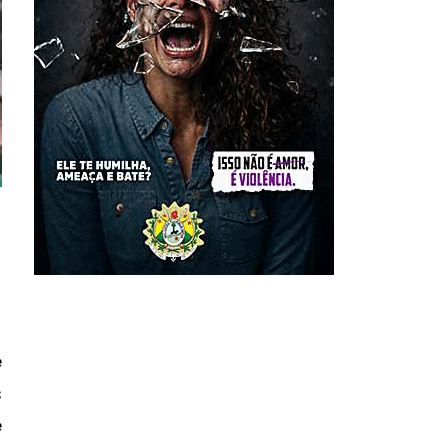
e
s
e