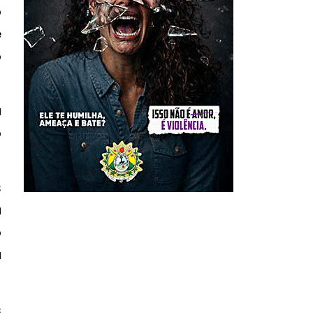
o
e
o
u
o
s
a
o
a
s