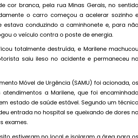
 cor branca, pela rua Minas Gerais, no sentid
adamente o carro começou a acelerar sozinho 
ne estava conduzindo a caminhonete e, para nã
ogou o veículo contra o poste de energia.
ficou totalmente destruída, e Marilene machuco
torista saiu ileso no acidente e permaneceu n
mento Móvel de Urgência (SAMU) foi acionada, o
 atendimentos a Marilene, que foi encaminhad
 em estado de saúde estável. Segundo um técnic
eu entrada no hospital se queixando de dores n
os exames.
nsito estiveram no local e isolaram a área para o