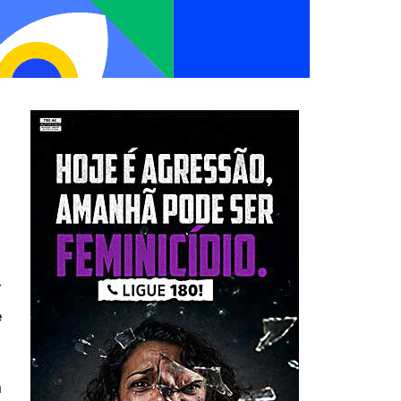
r
e
m