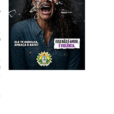
e
,
a
,
l
,
s