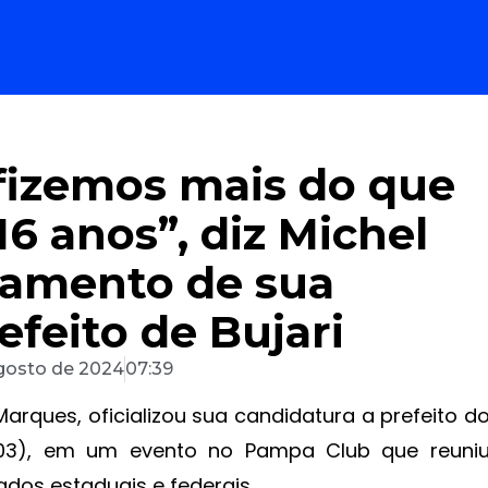
fizemos mais do que
16 anos”, diz Michel
çamento de sua
efeito de Bujari
gosto de 2024
07:39
Marques, oficializou sua candidatura a prefeito d
(03), em um evento no Pampa Club que reuni
dos estaduais e federais.