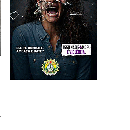
a
e
m