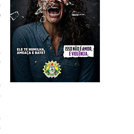
s
m
,
s
s
,
s
s