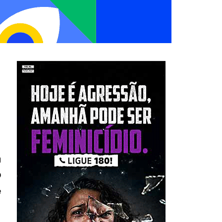
a
O
e