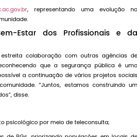
.ac.gov.br
, representando uma evolução n
omunidade.
Bem-Estar dos Profissionais e d
 estreita colaboração com outras agências d
reconhecendo que a segurança pública é um
possível a continuação de vários projetos sociai
comunidade. “Juntos, estamos construindo u
os”, disse.
o psicológico por meio de teleconsulta;
as de RGs, priorizando populações em locais d