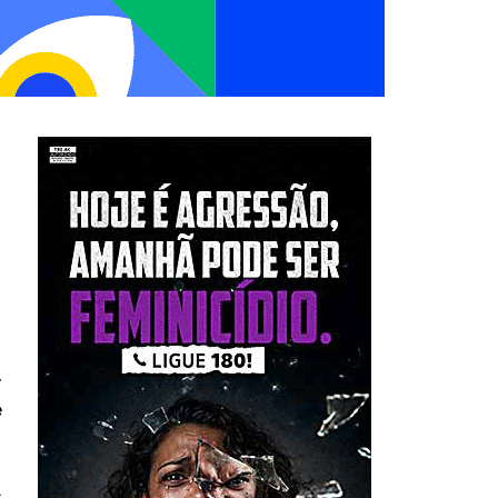
,
e
s