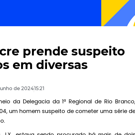
 Acre prende suspeito
os em diversas
junho de 2024
15:21
meio da Delegacia da 1ª Regional de Rio Branco
 04, um homem suspeito de cometer uma série d
o.
ais J.X., estava sendo procurado há mais de doi