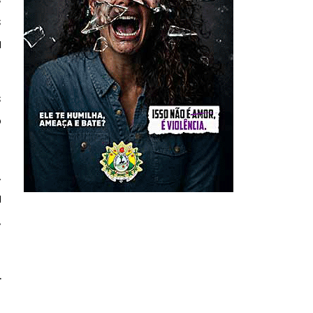
s
a
s
o
,
a
,
.