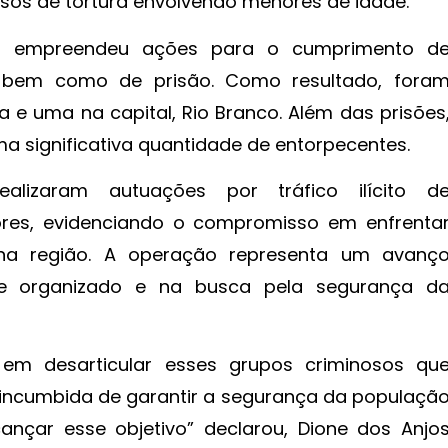
sos de tortura envolvendo menores de idade.
vil empreendeu ações para o cumprimento d
bem como de prisão. Como resultado, fora
 e uma na capital, Rio Branco. Além das prisões
a significativa quantidade de entorpecentes.
ealizaram autuações por tráfico ilícito d
res, evidenciando o compromisso em enfrenta
 na região. A operação representa um avanç
ime organizado e na busca pela segurança d
m desarticular esses grupos criminosos qu
incumbida de garantir a segurança da populaçã
nçar esse objetivo” declarou, Dione dos Anjo