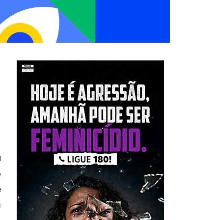
a
o
e
s