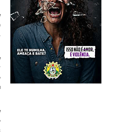
e
m
,
e
r
o
a
e
o
s