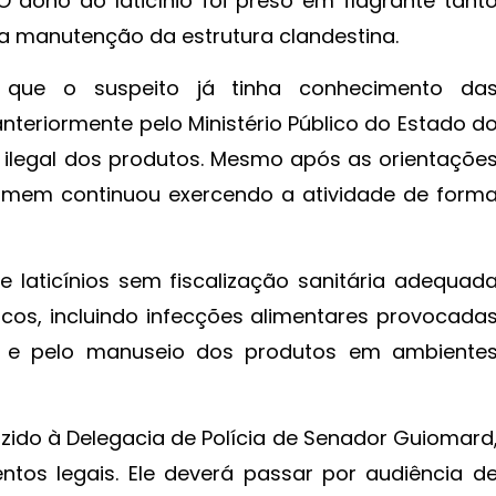
dono do laticínio foi preso em flagrante tant
 manutenção da estrutura clandestina.
a que o suspeito já tinha conhecimento da
 anteriormente pelo Ministério Público do Estado d
ilegal dos produtos. Mesmo após as orientaçõe
homem continuou exercendo a atividade de form
 laticínios sem fiscalização sanitária adequad
cos, incluindo infecções alimentares provocada
ta e pelo manuseio dos produtos em ambiente
uzido à Delegacia de Polícia de Senador Guiomard
tos legais. Ele deverá passar por audiência d