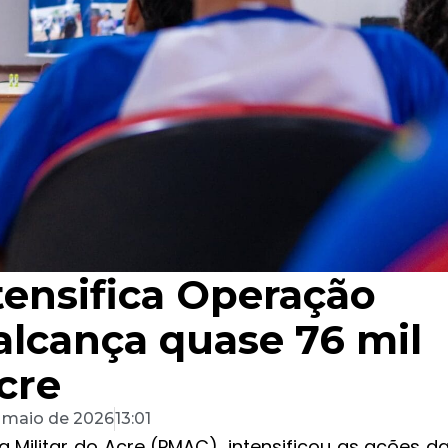
ntensifica Operação
alcança quase 76 mil
cre
 maio de 2026
13:01
a Militar do Acre (PMAC), intensificou as ações d