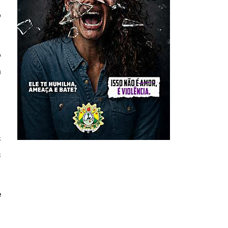
o
o
m
s
s
e