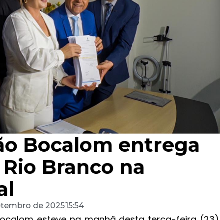
ião Bocalom entrega
 Rio Branco na
al
etembro de 2025
15:54
Bocalom esteve na manhã desta terça-feira (23)