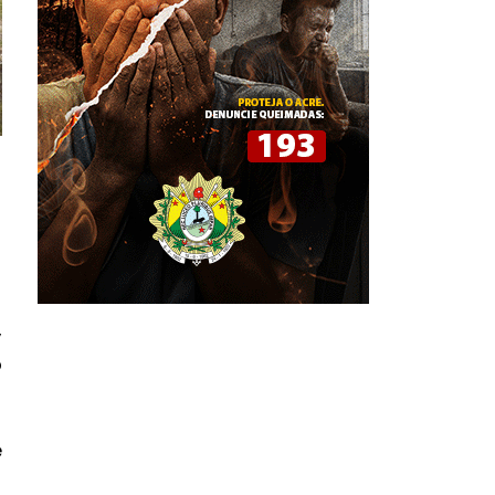
e
,
o
e