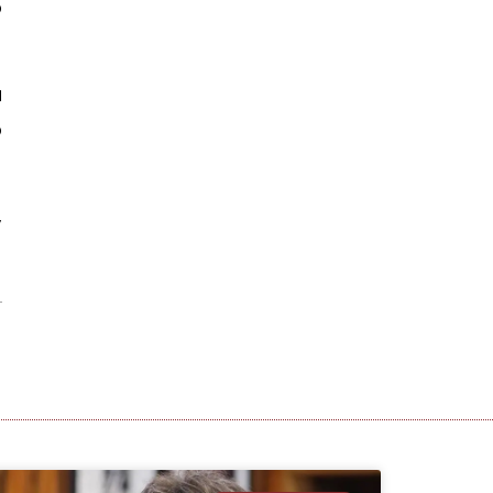
o
a
o
,