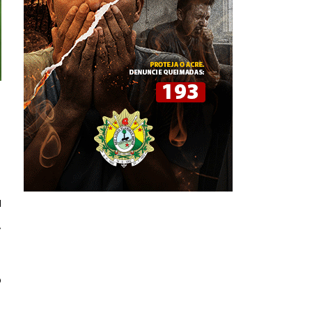
a
,
o