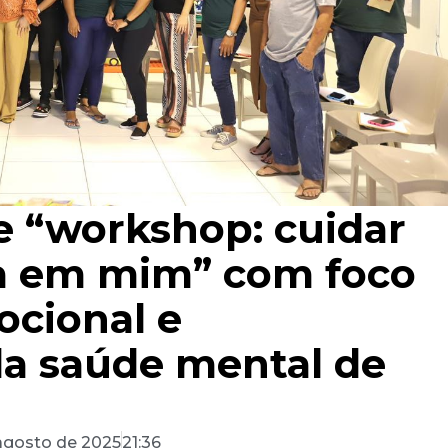
 “workshop: cuidar
a em mim” com foco
cional e
da saúde mental de
agosto de 2025
21:36