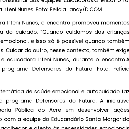
ofissional das equipes cuidadoras.O encotro fo
Irteni Nunes. Foto: Felícia Lanay/DICOM
ra Irteni Nunes, o encontro promoveu momento
cia do cuidado. “Quando cuidamos das criança
mocional, e isso só é possível quando també
. Cuidar do outro, nesse contexto, também exig
 e educadora Irteni Nunes, durante o encontro.
programa Defensores do Futuro. Foto: Felíci
a temática de saúde emocional e autocuidado fa
o programa Defensores do Futuro. A iniciativ
oria Pública do Acre em desenvolver açõe
ndo com a equipe do Educandário Santa Margarid
acolhedor e atento às necessidades emocionai