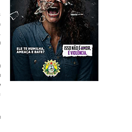
s
m
,
a
à
a
e
s
a