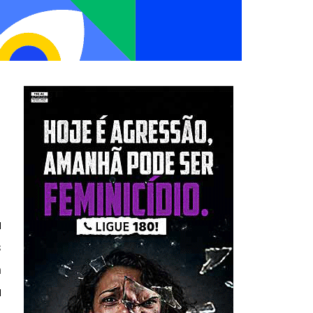
a
s
m
a