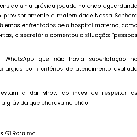
agens de uma grávida jogada no chão aguardand
o provisoriamente a maternidade Nossa Senhor
oblemas enfrentados pelo hospital materno, com
tas, a secretária comentou a situação: “pessoa
o WhatsApp que não havia superlotação n
irurgias com critérios de atendimento avaliad
estam a dar show ao invés de respeitar o
re a grávida que chorava no chão.
s G1 Roraima.