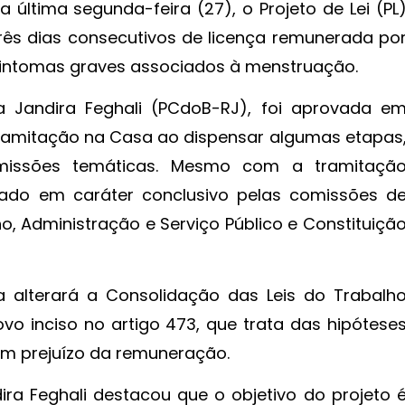
ltima segunda-feira (27), o Projeto de Lei (PL
rês dias consecutivos de licença remunerada po
intomas graves associados à menstruação.
a Jandira Feghali (PCdoB-RJ), foi aprovada e
tramitação na Casa ao dispensar algumas etapas
missões temáticas. Mesmo com a tramitaçã
isado em caráter conclusivo pelas comissões d
ho, Administração e Serviço Público e Constituiçã
a alterará a Consolidação das Leis do Trabalh
vo inciso no artigo 473, que trata das hipótese
sem prejuízo da remuneração.
dira Feghali destacou que o objetivo do projeto 