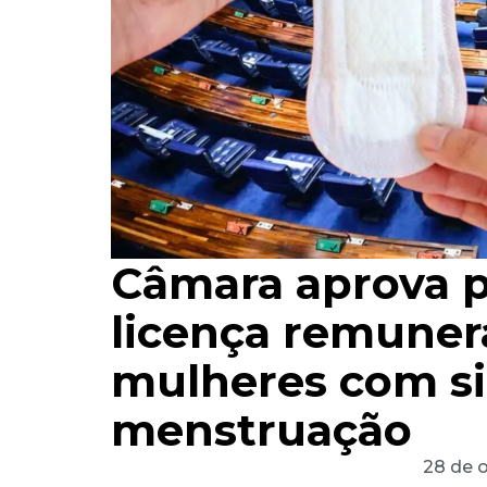
Câmara aprova p
licença remunera
mulheres com si
menstruação
28 de 