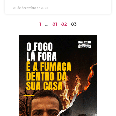
28 de dezembro de 2023
1
…
81
82
83